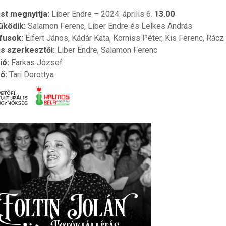
ást megnyitja:
Liber Endre – 2024. április 6.
13.00
ködik:
Salamon Ferenc, Liber Endre és Lelkes András
fusok:
Eifert János, Kádár Kata, Korniss Péter, Kis Ferenc, Rácz 
tás szerkesztői:
Liber Endre, Salamon Ferenc
ió:
Farkas József
ő:
Tari Dorottya