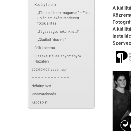
Kodály terem
A kiállít
„Táncra ítélem magamat” – Foltin
Közremű
Jolán emlékére rendezett
Fotográ
fotókiállítás
A kiállí
„Tágasságot nekünk is...!”
Installác
„Ókútból friss víz”
Szervez
Folk-kocsma
Éjszakai Bál a Hagyományok
Házában
2024-04-07 vasárnap
– – – – – – – – – – – –
Néhány szó...
Visszatekintés
Kapcsolat