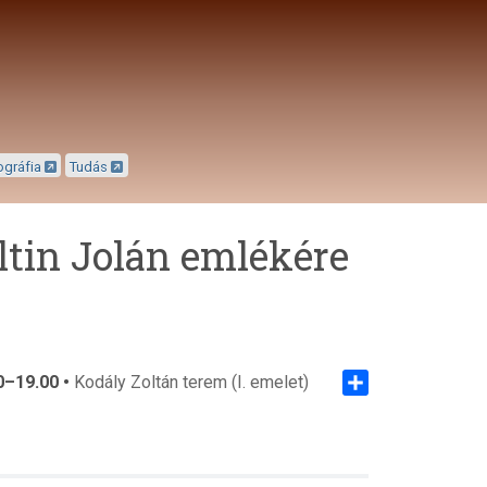
ográfia
Tudás
ltin Jolán emlékére
0–19.00 •
Kodály Zoltán terem (I. emelet)
Share