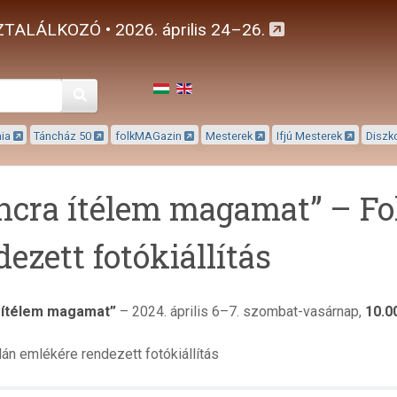
TALÁLKOZÓ • 2026. április 24–26.
Keresés
mia
Táncház 50
folkMAGazin
Mesterek
Ifjú Mesterek
Diszk
ncra ítélem magamat” – Fo
dezett fotókiállítás
 ítélem magamat”
– 2024. április 6–7. szombat-vasárnap,
10.0
lán emlékére rendezett fotókiállítás