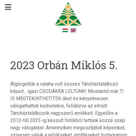
2023 Orbán Miklós 5.
Átgörgettük a valaha volt összes Táncháztalálkozó
képeit... igazi CSODÁKRA LELTÜNK! Mostantól már TI
IS MEGTEKINTHETITEK őket és kényelmesen
válogathattok kedvetekre, felidézve az elmúlt
Táncháztalálkozók nagyszerű emlékeit. Egyelőre a
2012-től 2023-ig készült fotókból tettünk közzé szép
nagy válogatást. Amennyiben megosztjátok képeinket,
szívesen várjuk a jelöléseket, említéseket Instagramon