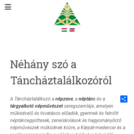
Néhány szó a
Táncháztalálkozóról
A Táncháztalálkozó a
népzene
, a
néptánc
és a
tárgyalkotó népművészet
seregszemléje, amelyen
Share
műkedvelő és hivatásos előadók, gyermek és felnőtt
néptáncegyüttesek, zeneiskolások és hagyományőrző
népművészek működnek közre, a Kárpát-medencei és a