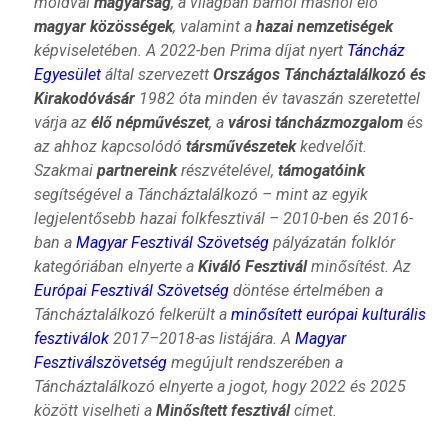
moldvai
magyarság
, a világban bárhol máshol élő
magyar közösségek
, valamint a
hazai nemzetiségek
képviseletében. A 2022-ben Prima díjat nyert
Táncház
Egyesület
által szervezett
Országos Táncháztalálkozó és
Kirakodóvásár
1982 óta minden év tavaszán szeretettel
várja az
élő népművészet
, a
városi táncházmozgalom
és
az ahhoz kapcsolódó
társművészetek
kedvelőit.
Szakmai
partnereink
részvételével,
támogatóink
segítségével a Táncháztalálkozó – mint az egyik
legjelentősebb hazai folkfesztivál – 2010-ben és 2016-
ban a
Magyar Fesztivál Szövetség
pályázatán folklór
kategóriában elnyerte a
Kiváló Fesztivál
minősítést. Az
Európai Fesztivál Szövetség
döntése értelmében a
Táncháztalálkozó felkerült a
minősített európai kulturális
fesztiválok
2017–2018-as listájára. A
Magyar
Fesztiválszövetség
megújult rendszerében a
Táncháztalálkozó elnyerte a jogot, hogy 2022 és 2025
között viselheti a
Minősített fesztivál
címet.