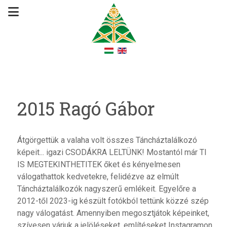
2015 Ragó Gábor
Átgörgettük a valaha volt összes Táncháztalálkozó
képeit... igazi CSODÁKRA LELTÜNK! Mostantól már TI
IS MEGTEKINTHETITEK őket és kényelmesen
válogathattok kedvetekre, felidézve az elmúlt
Táncháztalálkozók nagyszerű emlékeit. Egyelőre a
2012-től 2023-ig készült fotókból tettünk közzé szép
nagy válogatást. Amennyiben megosztjátok képeinket,
szívesen várjuk a jelöléseket, említéseket Instagramon