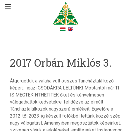
2017 Orbán Miklós 3.
Átgörgettük a valaha volt összes Táncháztalálkozó
képeit... igazi CSODÁKRA LELTÜNK! Mostantól már TI
IS MEGTEKINTHETITEK őket és kényelmesen
válogathattok kedvetekre, felidézve az elmúlt
Táncháztalálkozók nagyszerű emlékeit. Egyelőre a
2012-től 2023-ig készült fotókból tettünk közzé szép
nagy válogatást. Amennyiben megosztjátok képeinket,
szívesen várjuk a jelöléseket, említéseket Instagramon