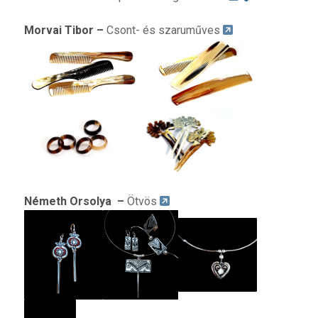
M
orvai Tibor
–
Csont- és szaruműves
N
émeth Orsolya
–
Ötvös