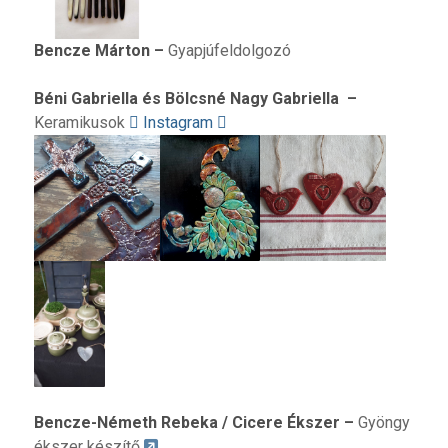
B
encze Márton
–
Gyapjúfeldolgozó
Béni Gabriella és Bölcsné Nagy Gabriella
–
Keramikusok
Instagram
Bencze-Németh Rebeka / Cicere Ékszer
–
Gyöngy
ékszer készítő