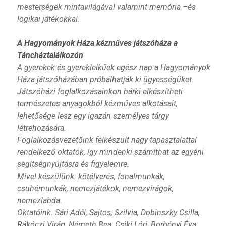
mesterségek mintavilágával valamint memória –és
logikai játékokkal.
A Hagyományok Háza kézműves játszóháza a
Táncháztalálkozón
A gyerekek és gyereklelkűek egész nap a Hagyományok
Háza játszóházában próbálhatják ki ügyességüket.
Játszóházi foglalkozásainkon bárki elkészítheti
természetes anyagokból kézműves alkotásait,
lehetősége lesz egy igazán személyes tárgy
létrehozására.
Foglalkozásvezetőink felkészült nagy tapasztalattal
rendelkező oktatók, így mindenki számíthat az egyéni
segítségnyújtásra és figyelemre.
Mivel készülünk: kötélverés, fonalmunkák,
csuhémunkák, nemezjátékok, nemezvirágok,
nemezlabda.
Oktatóink: Sári Adél, Sajtos, Szilvia, Dobinszky Csilla,
Rákóczi Virág, Németh Bea, Csiki Lóri, Borbényi Éva,