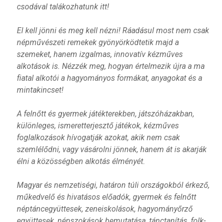
csodával talákozhatunk itt!
El kell jönni és meg kell nézni! Ráadásul most nem csak
népművészeti remekek gyönyörködtetik majd a
szemeket, hanem izgalmas, innovatív kézműves
alkotások is. Nézzék meg, hogyan értelmezik újra a ma
fiatal alkotói a hagyományos formákat, anyagokat és a
mintakincset!
A felnőtt és gyermek játékterekben, játszóházakban,
különleges, ismeretterjesztő játékok, kézműves
foglalkozások hívogatják azokat, akik nem csak
szemlélődni, vagy vásárolni jönnek, hanem át is akarják
élni a közösségben alkotás élményét.
Magyar és nemzetiségi, határon túli országokból érkező,
műkedvelő és hivatásos előadók, gyermek és felnőtt
néptáncegyüttesek, zeneiskolások, hagyományőrző
együttesek, népszokások bemutatása, tánctanítás, folk-