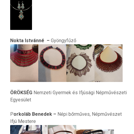
N
okta Istvánné
–
Gyöngyfűző
ÖRÖKSÉG
Nemzeti Gyermek és Ifjúsági Népművészeti
Egyesület
P
orkoláb Benedek
–
Népi bőrműves, Népművészet
Ifjú Mestere