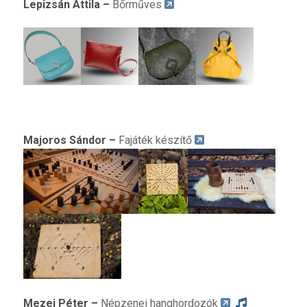
L
epizsán Attila
–
Bőrműves
M
ajoros Sándor
–
Fajáték készítő
Mezei Péter
–
Népzenei hanghordozók