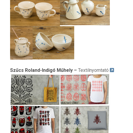
S
zűcs Roland-Indigó Műhely
–
Textilnyomtató