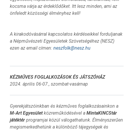
kocsma várja az érdeklődőket. Itt lesz minden, ami az
önfeledt közösségi élményhez kell!
A kirakodóvásárral kapcsolatos kérdéseikkel forduljanak
a Népművészeti Egyesületek Szövetségéhez (NESZ)
ezen az email címen:
neszfolk@nesz.hu
KÉZMŰVES FOGLALKOZÁSOK ÉS JÁTSZÓHÁZ
2024. április 06-07., szombat-vasárnap
Gyerekjátszóinkban és kézműves foglalkozásainkon a
M-Art Egyesület
közreműködésével a
MintaKINCStár
játéktér
programjai közül válogathatunk. Élményszerűen
megismerkedhetünk a különböző tájegységek és