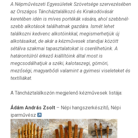
A Népművészeti Egyesületek Szövetsége szervezésében
az Országos Táncháztalálkozó és Kirakodóvásár
keretében idén is míves portékák vására, ahol szebbnél-
szebb alkotások találhatnak gazdára. Ismét lehet
találkozni kedvenc alkotóinkkal, megismerhetjük új
alkotásaikat, de akár a kézművesek standjai között
sétálva szakmai tapasztalatokat is cserélhetünk. A
határontúlról érkező kiállítóink által most is
megcsodálhatjuk a széki, kalotaszegi, gömöri,
mezőségi, magyarbődi valamint a gyimesi viseleteket és
textíliákat.
A Táncháztalálkozón megjelenő kézművesek listája:
Ádám András Zsolt
– Népi hangszerkészítő, Népi
iparművész