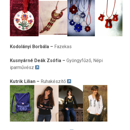
Kodolányi Borbála
–
Fazekas
K
usnyárné Deák Zsófia
–
Gyöngyfűző, Népi
iparművész
Kutrik Lilian
–
Ruhakészítő