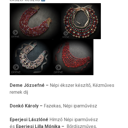
Deme Józsefné
–
Népi ékszer készítő, Kézműves
remek díj
Donkó Károly
–
Fazekas, Népi iparművész
Eperjesi Lászlóné
Hímző Népi iparművész
és
Eperjesi Lilla Mónika
–
Bőrdíszműves,