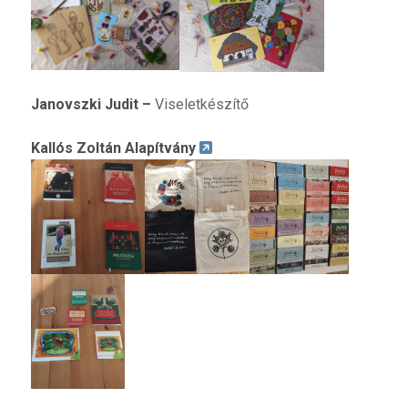
Janovszki Judit
–
Viseletkészítő
Kallós Zoltán Alapítvány