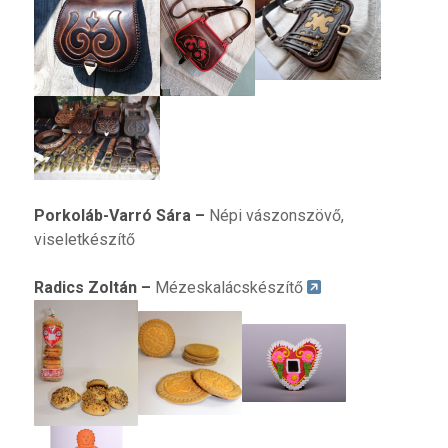
Porkoláb
-Varró Sára
–
Népi vászonszövő,
viseletkészítő
R
adics Zoltán
–
Mézeskalácskészítő