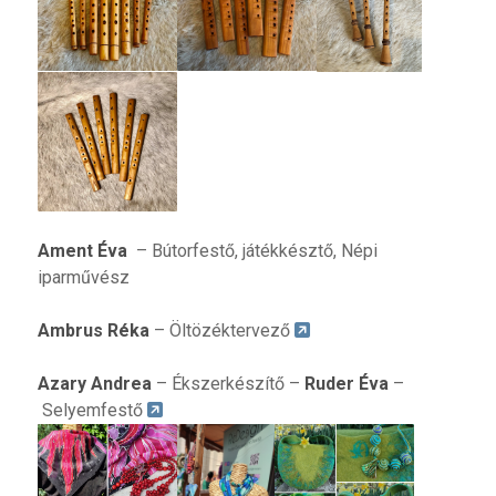
Ament Éva
– Bútorfestő, játékkésztő, Népi
iparművész
Ambrus Réka
– Öltözéktervező
Azary Andrea
– Ékszerkészítő –
Ruder Éva
–
Selyemfestő