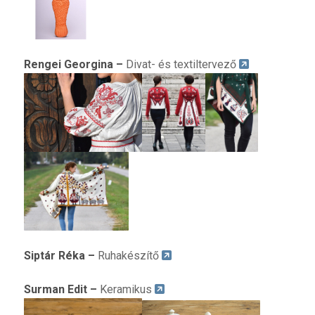
R
engei Georgina
–
Divat- és textiltervező
S
iptár Réka
–
Ruhakészítő
S
urman Edit
–
Keramikus