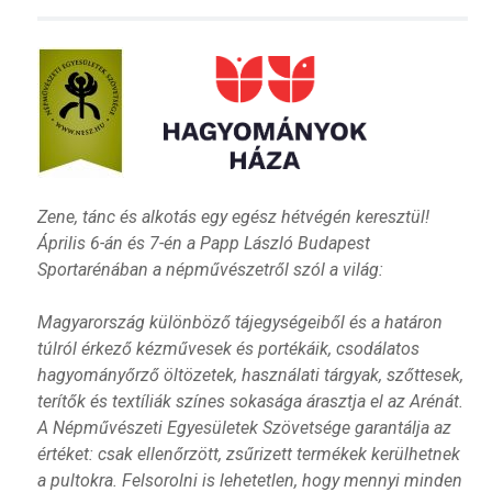
Zene, tánc és alkotás egy egész hétvégén keresztül!
Április 6-án és 7-én a Papp László Budapest
Sportarénában a népművészetről szól a világ:
Magyarország különböző tájegységeiből és a határon
túlról érkező kézművesek és portékáik, csodálatos
hagyományőrző öltözetek, használati tárgyak, szőttesek,
terítők és textíliák színes sokasága árasztja el az Arénát.
A Népművészeti Egyesületek Szövetsége garantálja az
értéket: csak ellenőrzött, zsűrizett termékek kerülhetnek
a pultokra. Felsorolni is lehetetlen, hogy mennyi minden