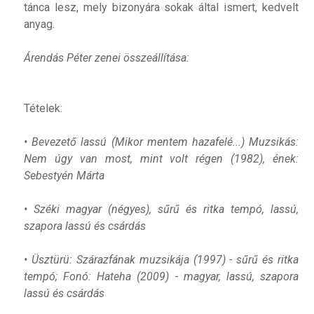
tánca lesz, mely bizonyára sokak által ismert, kedvelt
anyag.
Árendás Péter zenei összeállítása:
Tételek:
• Bevezető lassú (Mikor mentem hazafelé...) Muzsikás:
Nem úgy van most, mint volt régen (1982), ének:
Sebestyén Márta
• Széki magyar (négyes), sűrű és ritka tempó, lassú,
szapora lassú és csárdás
• Üsztürü: Szárazfának muzsikája (1997) - sűrű és ritka
tempó; Fonó: Hateha (2009) - magyar, lassú, szapora
lassú és csárdás