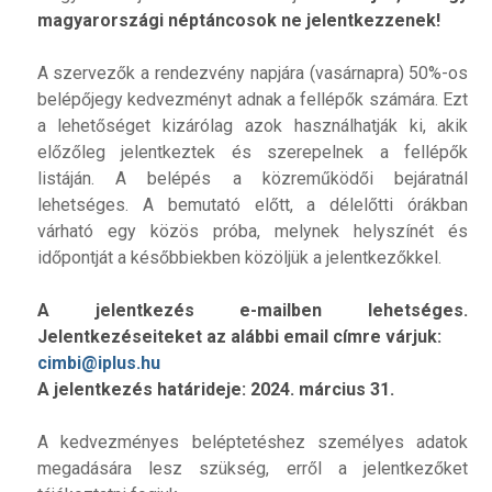
magyarországi néptáncosok ne jelentkezzenek!
A szervezők a rendezvény napjára (vasárnapra) 50%-os
belépőjegy kedvezményt adnak a fellépők számára. Ezt
a lehetőséget kizárólag azok használhatják ki, akik
előzőleg jelentkeztek és szerepelnek a fellépők
listáján. A belépés a közreműködői bejáratnál
lehetséges. A bemutató előtt, a délelőtti órákban
várható egy közös próba, melynek helyszínét és
időpontját a későbbiekben közöljük a jelentkezőkkel.
A jelentkezés e-mailben lehetséges.
Jelentkezéseiteket az alábbi email címre várjuk:
cimbi@iplus.hu
A jelentkezés határideje: 2024. március 31.
A kedvezményes beléptetéshez személyes adatok
megadására lesz szükség, erről a jelentkezőket