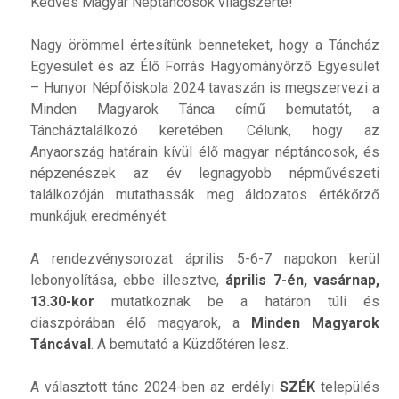
Kedves Magyar Néptáncosok világszerte!
Nagy örömmel értesítünk benneteket, hogy a Táncház
Egyesület és az Élő Forrás Hagyományőrző Egyesület
– Hunyor Népfőiskola 2024 tavaszán is megszervezi a
Minden Magyarok Tánca című bemutatót, a
Táncháztalálkozó keretében. Célunk, hogy az
Anyaország határain kívül élő magyar néptáncosok, és
népzenészek az év legnagyobb népművészeti
találkozóján mutathassák meg áldozatos értékőrző
munkájuk eredményét.
A rendezvénysorozat április 5-6-7 napokon kerül
lebonyolítása, ebbe illesztve,
április 7-én, vasárnap,
13.30-kor
mutatkoznak be a határon túli és
diaszpórában élő magyarok, a
Minden Magyarok
Táncával
. A bemutató a Küzdőtéren lesz.
A választott tánc 2024-ben az erdélyi
SZÉK
település