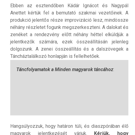
Ebben az esztendőben Kádár Ignácot és Nagypál
Anettet kértük fel a bemutató szakmai vezetőinek. A
produkció jelentős része improvizáció lesz, mindössze
néhány részletet fogunk megszerkeszteni. A dalokat és
zenéket a rendezvény előtt néhány héttel elküldjük a
jelentkezők számára, ezek összeállításán jelenleg
dolgozunk. A zenei összeállítás és a dalszövegek a
Táncháztalálkozó honlapján is fellelhetőek.
Táncfolyamatok a Minden magyarok táncához
:
Hangsúlyozzuk, hogy határon túli, és diaszpórában élő
magyarok jelentkezését várjuk.
Kérjük, hogy