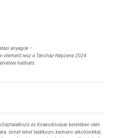
atási anyagok –
n elérhető lesz a Táncház-Népzene 2024
lvétele hallható.
háztalálkozó és Kirakodóvásár keretében idén
ra. Ismét lehet találkozni kedvenc alkotóinkkal,