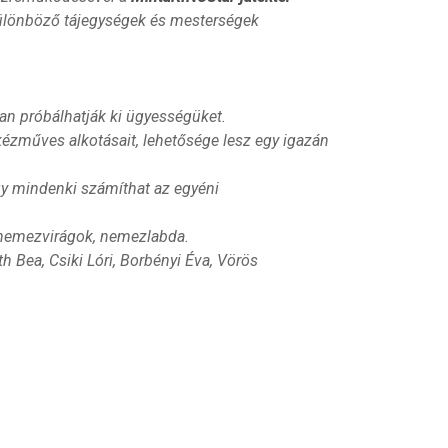
ülönböző tájegységek és mesterségek
n próbálhatják ki ügyességüket.
kézműves alkotásait, lehetősége lesz egy igazán
így mindenki számíthat az egyéni
 nemezvirágok, nemezlabda.
th Bea, Csiki Lóri, Borbényi Éva, Vörös