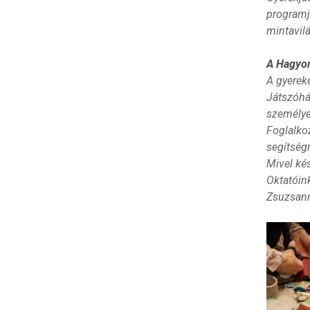
programj
mintavil
A Hagyom
A gyerek
Játszóhá
személye
Foglalko
segítségn
Mivel ké
Oktatóink
Zsuzsann