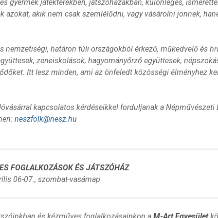
t és gyermek játékterekben, játszóházakban, különleges, ismerett
ák azokat, akik nem csak szemlélődni, vagy vásárolni jönnek, han
.
s nemzetiségi, határon túli országokból érkező, műkedvelő és hi
gyüttesek, zeneiskolások, hagyományőrző együttesek, népszokáso
ődőket. Itt lesz minden, ami az önfeledt közösségi élményhez kel
dóvásárral kapcsolatos kérdéseikkel forduljanak a Népművészeti
men:
neszfolk@nesz.hu
ES FOGLALKOZÁSOK ÉS JÁTSZÓHÁZ
rilis 06-07., szombat-vasárnap
tszóinkban és kézműves foglalkozásainkon a
M-Art Egyesület
kö