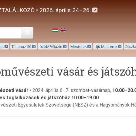
TALÁLKOZÓ • 2026. április 24–26.
Keresés
mia
Táncház 50
folkMAGazin
Mesterek
Ifjú Mesterek
Diszk
művészeti vásár és játszó
szeti vásár
• 2024. április 6–7. szombat-vasárnap,
10.00–20.
s foglalkozások és játszóház 10.00–19.00
vészeti Egyesületek Szövetsége (NESZ) és a Hagyományok Há