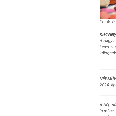
Fotók: D
Kiadvány
A Hagyom
kedvezmé
válogatá
NÉPMŰV
2024. áp
A Népműv
is míves 