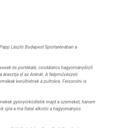
 a Papp László Budapest Sportarénában a
űvesek és portékáik, csodálatos hagyományőrző
ága árasztja el az Arénát. A Népművészeti
ermékek kerülhetnek a pultokra. Felsorolni is
remekek gyönyörködtetik majd a szemeket, hanem
k újra a ma fiatal alkotói a hagyományos