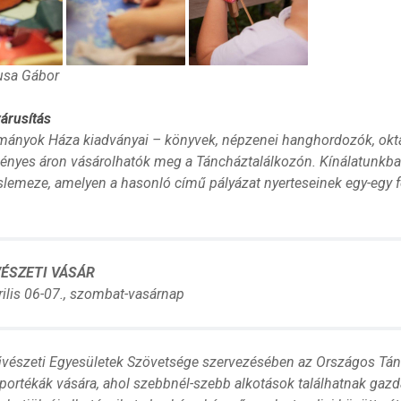
usa Gábor
árusítás
ányok Háza kiadványai – könyvek, népzenei hanghordozók, okt
nyes áron vásárolhatók meg a Táncháztalálkozón. Kínálatunkba
slemeze, amelyen a hasonló című pályázat nyerteseinek egy-egy fe
ÉSZETI VÁSÁR
rilis 06-07., szombat-vasárnap
észeti Egyesületek Szövetsége szervezésében az Országos Tánc
portékák vására, ahol szebbnél-szebb alkotások találhatnak gazdá