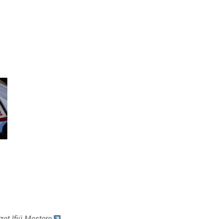
et Ifjú Mestere