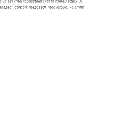
álva szakmai tapasztalatokat is cserélhetünk. A
alotaszegi, gömöri, mezőségi, magyarbődi valamint