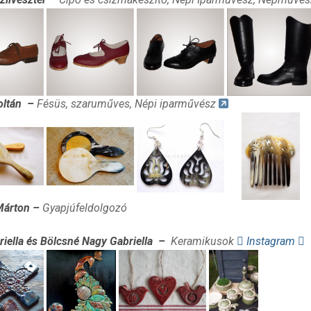
oltán
–
Fésüs, szaruműves, Népi iparművész
Márton
–
Gyapjúfeldolgozó
riella és Bölcsné Nagy Gabriella
–
Keramikusok
Instagram