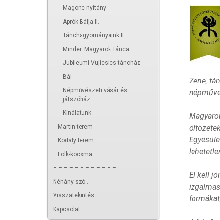
Magonc nyitány
Aprók Bálja II.
Tánchagyományaink II.
Minden Magyarok Tánca
Jubileumi Vujicsics táncház
Bál
Zene, tá
Népművészeti vásár és
népművés
játszóház
Kínálatunk
Magyaror
Martin terem
öltözetek
Egyesület
Kodály terem
lehetetl
Folk-kocsma
– – – – – – – – – – – –
El kell 
Néhány szó...
izgalmas
Visszatekintés
formákat
Kapcsolat