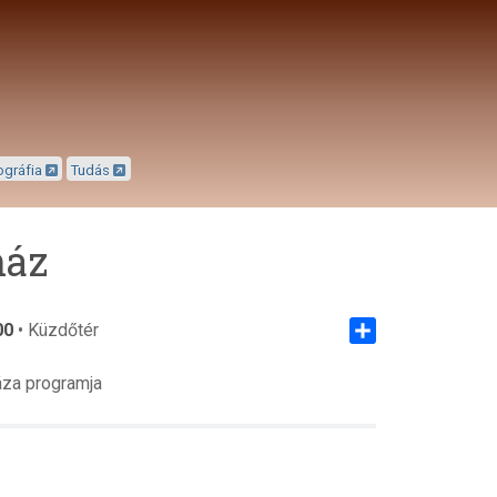
ográfia
Tudás
ház
00
• Küzdőtér
Share
za programja