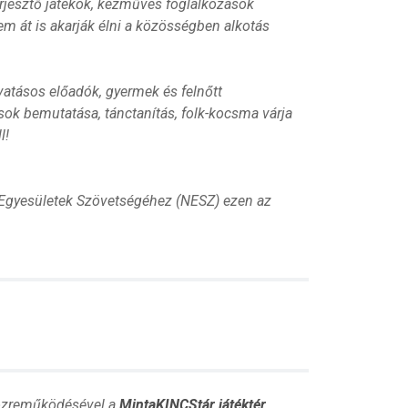
erjesztő játékok, kézműves foglalkozások
em át is akarják élni a közösségben alkotás
vatásos előadók, gyermek és felnőtt
k bemutatása, tánctanítás, folk-kocsma várja
l!
 Egyesületek Szövetségéhez (NESZ) ezen az
zreműködésével a
MintaKINCStár játéktér