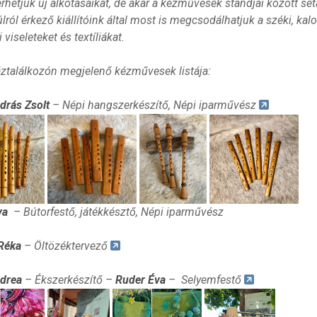
hetjük új alkotásaikat, de akár a kézművesek standjai között sét
lról érkező kiállítóink által most is megcsodálhatjuk a széki, k
 viseleteket és textíliákat.
ztalálkozón megjelenő kézművesek listája:
rás Zsolt
– Népi hangszerkészítő, Népi iparművész
va
– Bútorfestő, játékkésztő, Népi iparművész
Réka
– Öltözéktervező
drea
– Ékszerkészítő –
Ruder Éva
–
Selyemfestő