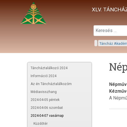
XLV. TÁNCHÁZ
Táncház Akadé
Nép
Táncháztalálkozó 2024
Információ 2024
Népművé
Az én Táncháztalálkozóm
Kézműve
Médiavisszhang
A Népmű
2024-04-05 péntek
2024-04-06 szombat
2024-04-07 vasárnap
Küzdőtér