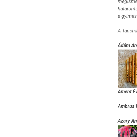
megismer
határontú
a gyimesi
A Tánchá
Ádám And
Ament É
Ambrus 
Azary An