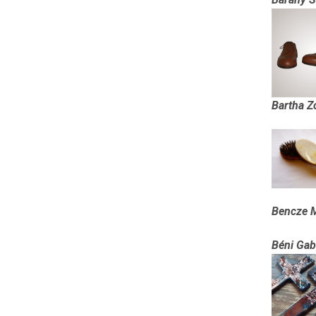
Bartha Z
B
encze 
Béni Gab