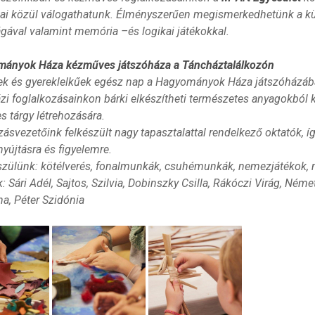
ai közül válogathatunk. Élményszerűen megismerkedhetünk a k
ágával valamint memória –és logikai játékokkal.
ányok Háza kézműves játszóháza a Táncháztalálkozón
ek és gyereklelkűek egész nap a Hagyományok Háza játszóházába
zi foglalkozásainkon bárki elkészítheti természetes anyagokból 
s tárgy létrehozására.
zásvezetőink felkészült nagy tapasztalattal rendelkező oktatók, 
yújtásra és figyelemre.
szülünk: kötélverés, fonalmunkák, csuhémunkák, nemezjátékok,
: Sári Adél, Sajtos, Szilvia, Dobinszky Csilla, Rákóczi Virág, Néme
a, Péter Szidónia