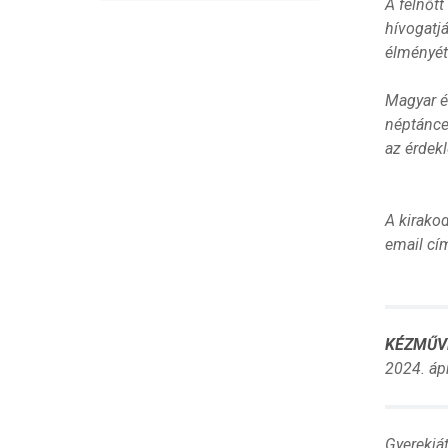
A felnőt
hívogatj
élményét
Magyar é
néptánce
az érdekl
A kirako
email cí
KÉZMŰV
2024. áp
Gyerekjá