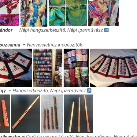
Sándor
– Népi hangszerkészítő, Népi iparművész
Zsuzsanna
– Népviselethez kiegészítők
rgy
– Hangszerkészítő, Népi iparművész
zilveszter –
Cipő és csizmakészítő, Népi Iparművész, Népművész