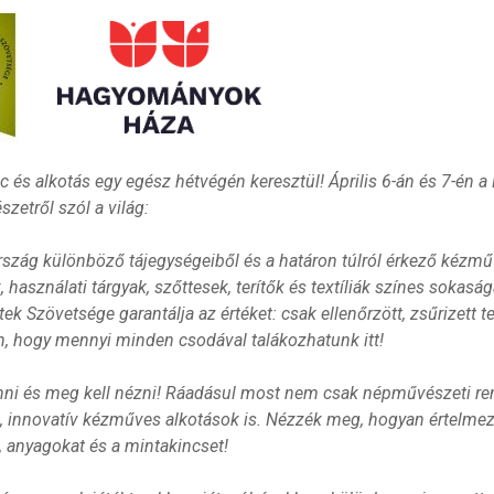
nc és alkotás egy egész hétvégén keresztül! Április 6-án és 7-én
zetről szól a világ:
szág különböző tájegységeiből és a határon túlról érkező kézm
, használati tárgyak, szőttesek, terítők és textíliák színes sokas
ek Szövetsége garantálja az értéket: csak ellenőrzött, zsűrizett t
en, hogy mennyi minden csodával talákozhatunk itt!
jönni és meg kell nézni! Ráadásul most nem csak népművészeti 
, innovatív kézműves alkotások is. Nézzék meg, hogyan értelmezi
, anyagokat és a mintakincset!