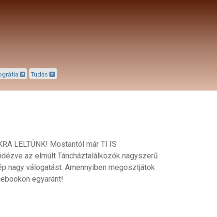
ográfia
Tudás
DÁKRA LELTÜNK! Mostantól már TI IS
dézve az elmúlt Táncháztalálkozók nagyszerű
zép nagy válogatást. Amennyiben megosztjátok
acebookon egyaránt!