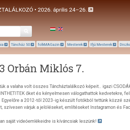
TALÁLKOZÓ • 2026. április 24–26.
Keresés
mia
Táncház 50
folkMAGazin
Mesterek
Ifjú Mesterek
Diszk
3 Orbán Miklós 7.
tük a valaha volt összes Táncháztalálkozó képeit... igazi CSO
THETITEK őket és kényelmesen válogathattok kedvetekre, feli
. Egyelőre a 2012-től 2023-ig készült fotókból tettünk közzé s
t, szívesen várjuk a jelöléseket, említéseket Instagramon és F
n saját videóemlékeidre is kíváncsiak leszünk!