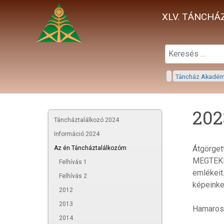
XLV. TÁNCHÁZ
Táncház Akadé
202
Táncháztalálkozó 2024
Információ 2024
Átgörget
Az én Táncháztalálkozóm
MEGTEKIN
Felhívás 1
emlékeit
Felhívás 2
képeinke
2012
2013
Hamarosa
2014